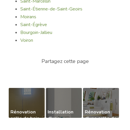
Saint-Marcellin
Saint-Étienne-de-Saint-Geoirs
Moirans
Saint-Égrève
Bourgoin-Jallieu
Voiron
Rénovation
Installation
Rénovation
salle de bain
d'une
d'une salle de
sur Voiron
chaudière à
bains clé en