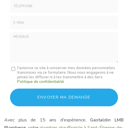
*
:
Téléphone
E-
mail
*
Message
J'autorise ce site à conserver mes données personnelles
transmises via ce formulaire. Nous nous engageons à ne
:
jamais les diffuser ni à les transmettre à des tiers.
*
Politique de confidentialité
Acceptation
RGPD
ENVOYER MA DEMANDE
*
Avec plus de 15 ans d'expérience,
Gastaldin LMB
Plomberie
, votre
plombier chauffagiste à Saint-Étienne-de-