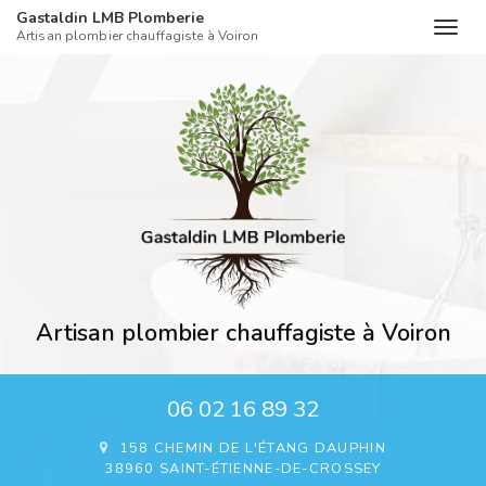
Gastaldin LMB Plomberie
Togg
Artisan plombier chauffagiste à Voiron
navig
Aller
au
contenu
principal
Artisan plombier chauffagiste à Voiron
06 02 16 89 32
158 CHEMIN DE L'ÉTANG DAUPHIN
38960 SAINT-ÉTIENNE-DE-CROSSEY