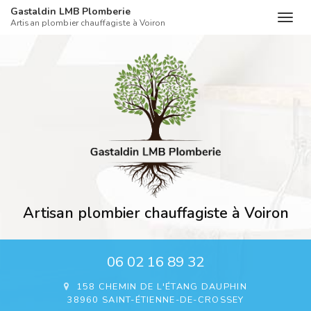
Gastaldin LMB Plomberie
Togg
Artisan plombier chauffagiste à Voiron
navig
Aller
au
contenu
principal
Artisan plombier chauffagiste à Voiron
06 02 16 89 32
158 CHEMIN DE L'ÉTANG DAUPHIN
38960 SAINT-ÉTIENNE-DE-CROSSEY