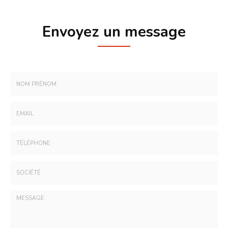
Envoyez un message
Nom
-
Prénom
Email
:
:
*
*
Tél.
:
*
Société
: