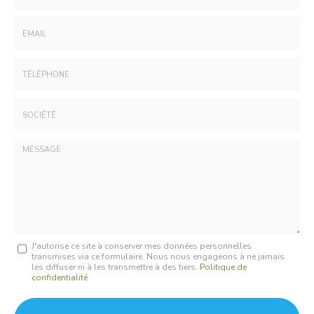
Nom
-
Prénom
Email
:
:
*
*
Tél.
:
*
Société
:
Message
J'autorise ce site à conserver mes données personnelles
transmises via ce formulaire. Nous nous engageons à ne jamais
:
les diffuser ni à les transmettre à des tiers.
Politique de
confidentialité
*
Acceptation