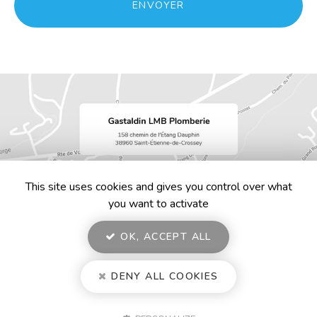
RGPD
ENVOYER
*
This site uses cookies and gives you control over what
you want to activate
OK, ACCEPT ALL
En savoir +
DENY ALL COOKIES
Gastaldin LMB Plomberie, artisan plombier chauffagiste à Voiron
Mentions légales
-
Plan du site
-
Liens utiles
-
Secteur
Gastaldin LMB Plomberie