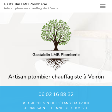
Gastaldin LMB Plomberie
Togg
Artisan plombier chauffagiste à Voiron
navig
Aller
au
contenu
principal
Artisan plombier chauffagiste à Voiron
06 02 16 89 32
158 CHEMIN DE L'ÉTANG DAUPHIN
38960 SAINT-ÉTIENNE-DE-CROSSEY