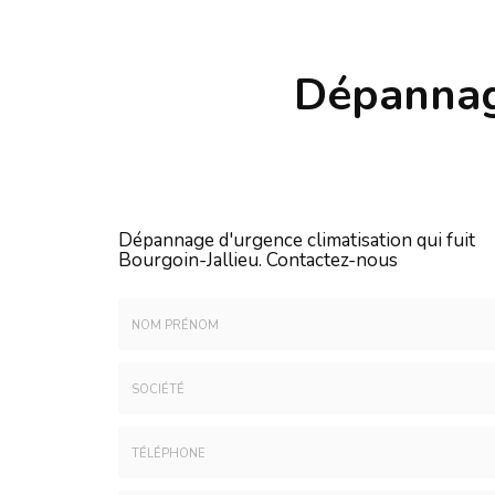
Dépannage
Dépannage d'urgence climatisation qui fuit
Bourgoin-Jallieu.
Contactez-nous
Nom
&
Prénom
Société
*
:
Téléphone