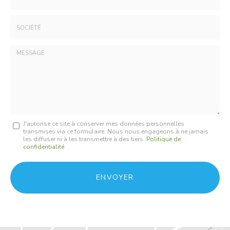
:
*
*
Tél.
:
*
Société
:
Message
J'autorise ce site à conserver mes données personnelles
transmises via ce formulaire. Nous nous engageons à ne jamais
:
les diffuser ni à les transmettre à des tiers.
Politique de
confidentialité
*
Acceptation
RGPD
ENVOYER
*