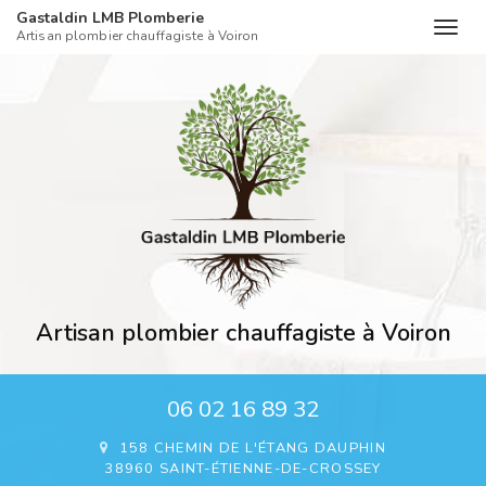
Gastaldin LMB Plomberie
Togg
Artisan plombier chauffagiste à Voiron
navig
Aller
au
contenu
principal
Artisan plombier chauffagiste à Voiron
06 02 16 89 32
158 CHEMIN DE L'ÉTANG DAUPHIN
38960 SAINT-ÉTIENNE-DE-CROSSEY