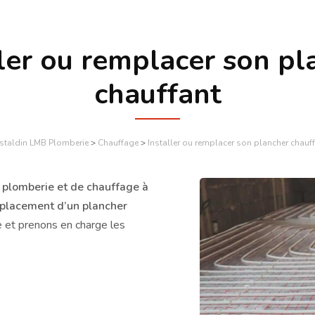
ller ou remplacer son pl
chauffant
staldin LMB Plomberie
>
Chauffage
>
Installer ou remplacer son plancher chauf
 plomberie et de chauffage à
emplacement d’un plancher
e et prenons en charge les