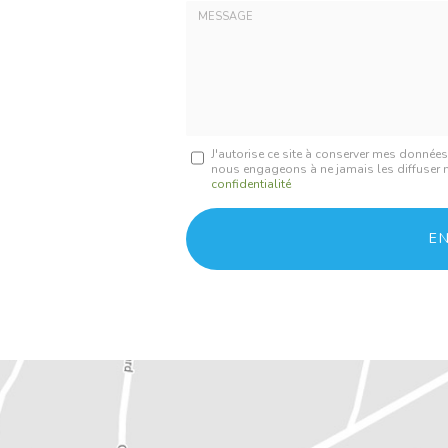
Tél.
:
:
*
*
Message
J'autorise ce site à conserver mes donnée
nous engageons à ne jamais les diffuser ni
:
confidentialité
*
Acceptation
RGPD
E
*