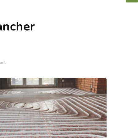
ancher
fant