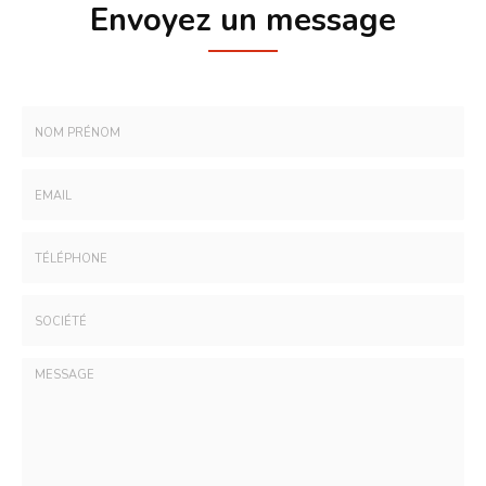
Envoyez un message
Nom
-
Prénom
Email
:
:
*
*
Tél.
:
*
Société
: