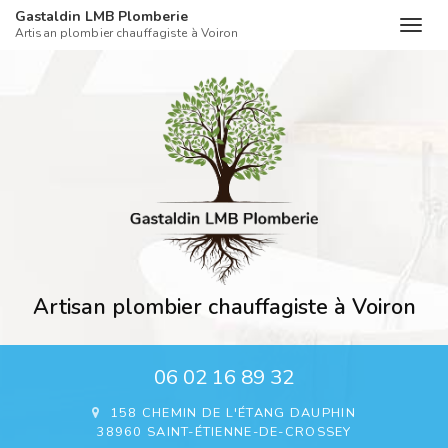
Gastaldin LMB Plomberie
Togg
Artisan plombier chauffagiste à Voiron
navig
Aller
au
contenu
principal
Artisan plombier chauffagiste à Voiron
06 02 16 89 32
158 CHEMIN DE L'ÉTANG DAUPHIN
38960 SAINT-ÉTIENNE-DE-CROSSEY