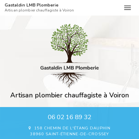
Gastaldin LMB Plomberie
Togg
Artisan plombier chauffagiste à Voiron
navig
Aller
au
contenu
principal
Artisan plombier chauffagiste à Voiron
06 02 16 89 32
158 CHEMIN DE L'ÉTANG DAUPHIN
38960 SAINT-ÉTIENNE-DE-CROSSEY