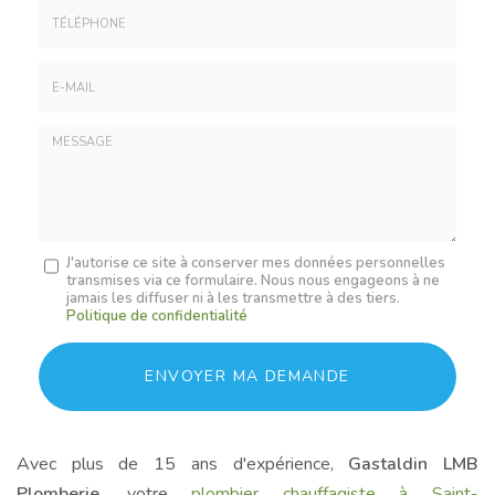
*
:
Téléphone
E-
mail
*
Message
J'autorise ce site à conserver mes données personnelles
transmises via ce formulaire. Nous nous engageons à ne
:
jamais les diffuser ni à les transmettre à des tiers.
*
Politique de confidentialité
Acceptation
RGPD
ENVOYER MA DEMANDE
*
Avec plus de 15 ans d'expérience,
Gastaldin LMB
Plomberie
, votre
plombier chauffagiste à Saint-