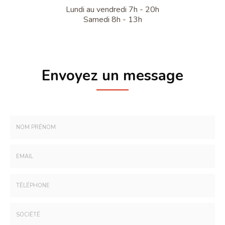
Lundi au vendredi 7h - 20h
Samedi 8h - 13h
Envoyez un message
Nom
-
Prénom
Email
:
:
*
*
Tél.
: