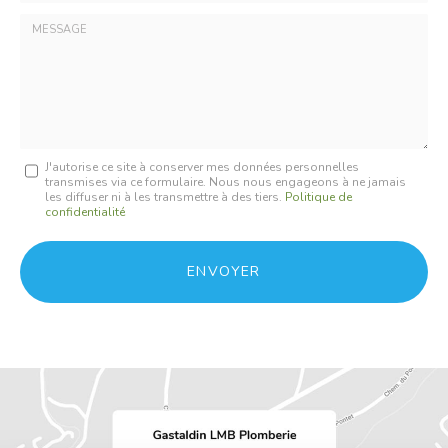
*
Société
:
Message
J'autorise ce site à conserver mes données personnelles
transmises via ce formulaire. Nous nous engageons à ne jamais
:
les diffuser ni à les transmettre à des tiers.
Politique de
confidentialité
*
Acceptation
RGPD
ENVOYER
*