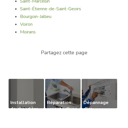
Saint-Marcellin
Saint-Étienne-de-Saint-Geoirs
Bourgoin-Jallieu
Voiron
Moirans
Installation
Réparation
Dépannage
de chaudière
urgente d'une
d'un
à
fuite d’eau
climatiseur
condensation
sous évier de
qui fait un
cuisine
bruit anormal