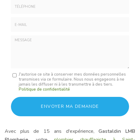
*
:
Téléphone
E-
mail
*
Message
J'autorise ce site à conserver mes données personnelles
transmises via ce formulaire. Nous nous engageons à ne
:
jamais les diffuser ni à les transmettre à des tiers.
*
Politique de confidentialité
Acceptation
RGPD
ENVOYER MA DEMANDE
*
Avec plus de 15 ans d'expérience,
Gastaldin LMB
Plomberie
, votre
plombier chauffagiste à Saint-