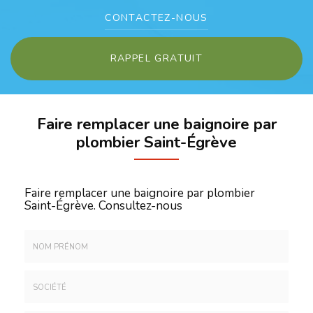
CONTACTEZ-
NOUS
RAPPEL GRATUIT
Faire remplacer une baignoire par
plombier Saint-Égrève
Faire remplacer une baignoire par plombier
Saint-Égrève.
Consultez-nous
Nom
&
Prénom
Société