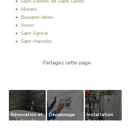
Saint-Étienne-de-Saint-Geoirs
Moirans
Bourgoin-Jallieu
Voiron
Saint-Égrève
Saint-Marcellin
Rénovation et
Dépannage
Installation
création de
d'un
d'une pompe
salle de bain
climatiseur
à chaleur à La