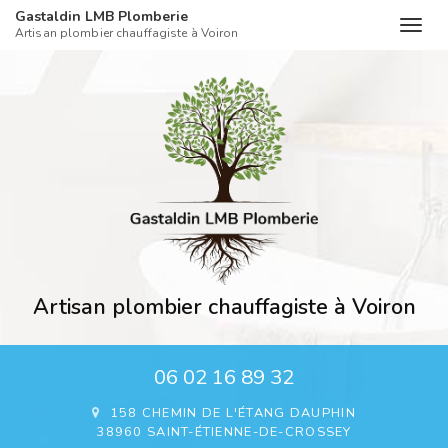
Gastaldin LMB Plomberie
Togg
Artisan plombier chauffagiste à Voiron
navig
Aller
au
contenu
principal
Artisan plombier chauffagiste à Voiron
06 02 16 89 32
158 CHEMIN DE L'ÉTANG DAUPHIN
38960 SAINT-ÉTIENNE-DE-CROSSEY